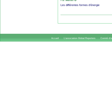
Par
Merlin G
Les différentes formes d’énergie
Accueil
L'association Global Reporters
Comité d'or