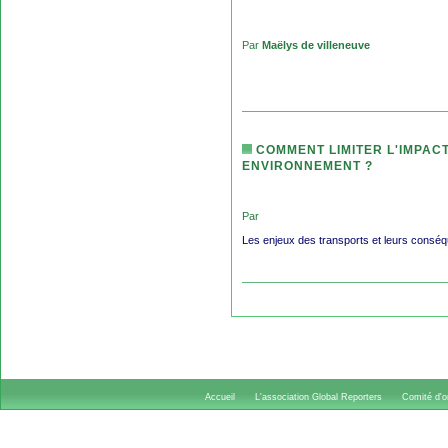
Par
Maëlys de villeneuve
COMMENT LIMITER L'IMPAC
ENVIRONNEMENT ?
Par
Les enjeux des transports et leurs consé
Accueil
L'association Global Reporters
Comité d'or