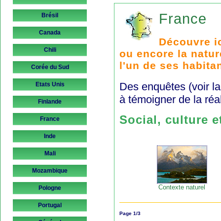
France
Brésil
Canada
Découvre ic
Chili
ou encore la natur
l'un de ses habita
Corée du Sud
Des enquêtes (voir la
Etats Unis
à témoigner de la réa
Finlande
Social, culture 
France
Inde
Mali
Mozambique
Contexte naturel
Pologne
Portugal
Page 1/3