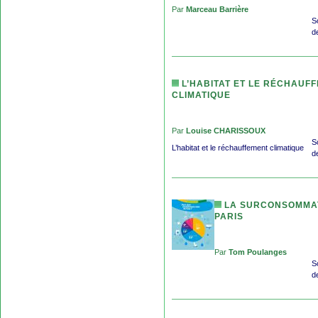
Par
Marceau Barrière
S
d
L’HABITAT ET LE RÉCHAUF
CLIMATIQUE
Par
Louise CHARISSOUX
S
L’habitat et le réchauffement climatique
d
LA SURCONSOMMAT
PARIS
Par
Tom Poulanges
S
d