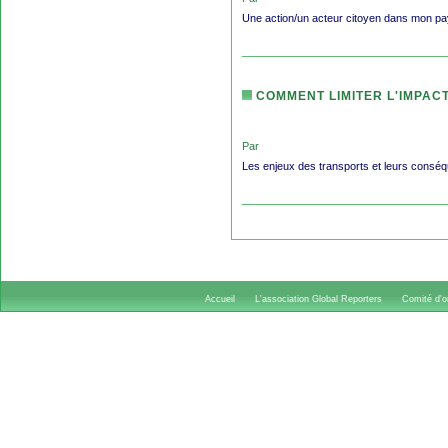
Une action/un acteur citoyen dans mon pa
COMMENT LIMITER L'IMPAC
Par
Les enjeux des transports et leurs consé
Accueil
L'association Global Reporters
Comité d'or