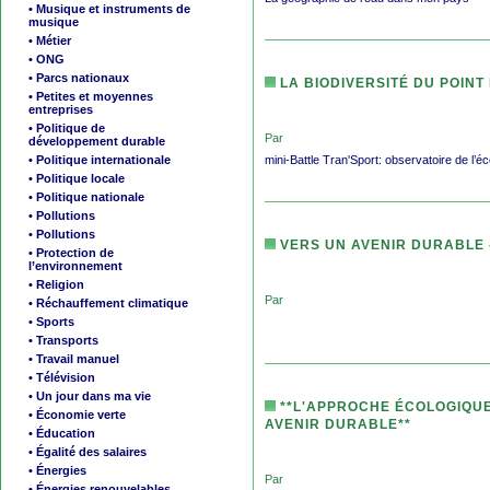
• Musique et instruments de
musique
• Métier
• ONG
• Parcs nationaux
LA BIODIVERSITÉ DU POINT
• Petites et moyennes
entreprises
• Politique de
Par
développement durable
mini-Battle Tran'Sport: observatoire de l’éc
• Politique internationale
• Politique locale
• Politique nationale
• Pollutions
• Pollutions
VERS UN AVENIR DURABLE - 
• Protection de
l’environnement
• Religion
Par
• Réchauffement climatique
• Sports
• Transports
• Travail manuel
• Télévision
• Un jour dans ma vie
**L'APPROCHE ÉCOLOGIQUE
• Économie verte
AVENIR DURABLE**
• Éducation
• Égalité des salaires
• Énergies
Par
• Énergies renouvelables