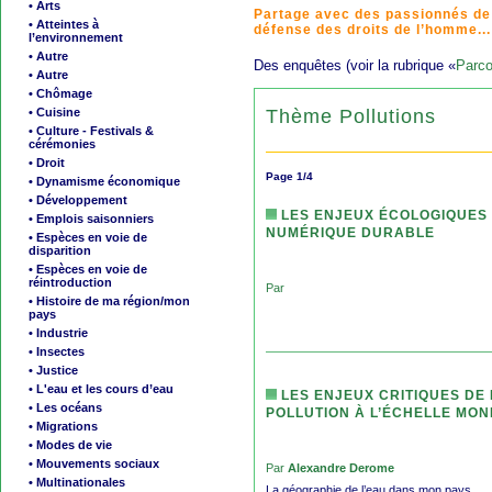
• Arts
Partage avec des passionnés de
• Atteintes à
défense des droits de l’homme...
l’environnement
• Autre
Des enquêtes (voir la rubrique «
Parco
• Autre
• Chômage
Thème Pollutions
• Cuisine
• Culture - Festivals &
cérémonies
• Droit
Page 1/4
• Dynamisme économique
• Développement
LES ENJEUX ÉCOLOGIQUES 
• Emplois saisonniers
NUMÉRIQUE DURABLE
• Espèces en voie de
disparition
• Espèces en voie de
réintroduction
Par
• Histoire de ma région/mon
pays
• Industrie
• Insectes
• Justice
• L'eau et les cours d’eau
LES ENJEUX CRITIQUES DE 
• Les océans
POLLUTION À L’ÉCHELLE MON
• Migrations
• Modes de vie
• Mouvements sociaux
Par
Alexandre Derome
• Multinationales
La géographie de l’eau dans mon pays