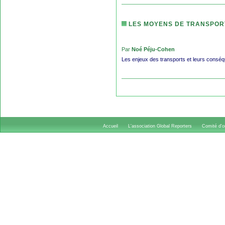
LES MOYENS DE TRANSPOR
Par
Noé Péju-Cohen
Les enjeux des transports et leurs consé
Accueil
L'association Global Reporters
Comité d'or