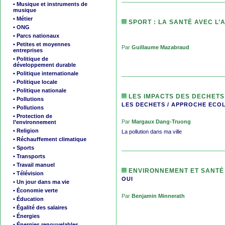
• Musique et instruments de
musique
• Métier
SPORT : LA SANTÉ AVEC L’
• ONG
• Parcs nationaux
• Petites et moyennes
Par
Guillaume Mazabraud
entreprises
• Politique de
développement durable
• Politique internationale
• Politique locale
• Politique nationale
LES IMPACTS DES DECHETS
• Pollutions
LES DECHETS / APPROCHE ECO
• Pollutions
• Protection de
Par
Margaux Dang-Truong
l’environnement
• Religion
La pollution dans ma ville
• Réchauffement climatique
• Sports
• Transports
• Travail manuel
ENVIRONNEMENT ET SANTÉ
• Télévision
OUI
• Un jour dans ma vie
• Économie verte
Par
Benjamin Minnerath
• Éducation
• Égalité des salaires
• Énergies
• Énergies renouvelables