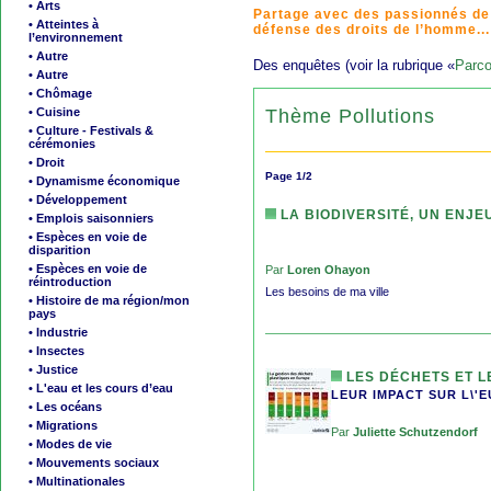
• Arts
Partage avec des passionnés de
• Atteintes à
défense des droits de l’homme...
l’environnement
• Autre
Des enquêtes (voir la rubrique «
Parco
• Autre
• Chômage
Thème Pollutions
• Cuisine
• Culture - Festivals &
cérémonies
• Droit
Page 1/2
• Dynamisme économique
• Développement
LA BIODIVERSITÉ, UN ENJE
• Emplois saisonniers
• Espèces en voie de
disparition
• Espèces en voie de
Par
Loren Ohayon
réintroduction
Les besoins de ma ville
• Histoire de ma région/mon
pays
• Industrie
• Insectes
• Justice
LES DÉCHETS ET L
• L'eau et les cours d’eau
LEUR IMPACT SUR L\'
• Les océans
• Migrations
Par
Juliette Schutzendorf
• Modes de vie
• Mouvements sociaux
• Multinationales