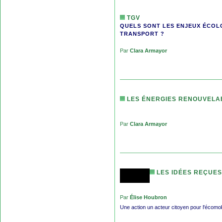
TGV
QUELS SONT LES ENJEUX ÉCOL
TRANSPORT ?
Par
Clara Armayor
LES ÉNERGIES RENOUVELA
Par
Clara Armayor
LES IDÉES REÇUES
Par
Élise Houbron
Une action un acteur citoyen pour l'écomobi