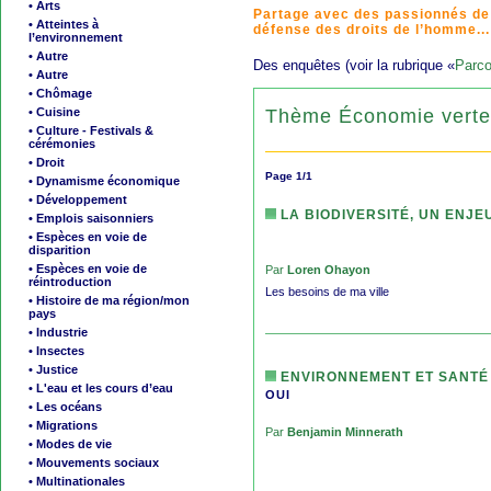
• Arts
Partage avec des passionnés de
• Atteintes à
défense des droits de l’homme...
l’environnement
• Autre
Des enquêtes (voir la rubrique «
Parco
• Autre
• Chômage
Thème Économie verte
• Cuisine
• Culture - Festivals &
cérémonies
• Droit
Page 1/1
• Dynamisme économique
• Développement
LA BIODIVERSITÉ, UN ENJE
• Emplois saisonniers
• Espèces en voie de
disparition
• Espèces en voie de
Par
Loren Ohayon
réintroduction
Les besoins de ma ville
• Histoire de ma région/mon
pays
• Industrie
• Insectes
• Justice
ENVIRONNEMENT ET SANTÉ
• L'eau et les cours d’eau
OUI
• Les océans
• Migrations
Par
Benjamin Minnerath
• Modes de vie
• Mouvements sociaux
• Multinationales