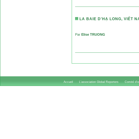
LA BAIE D'HẠ LONG, VIẾT 
Par
Elise TRUONG
Accueil
L'association Global Reporters
Comité d'or