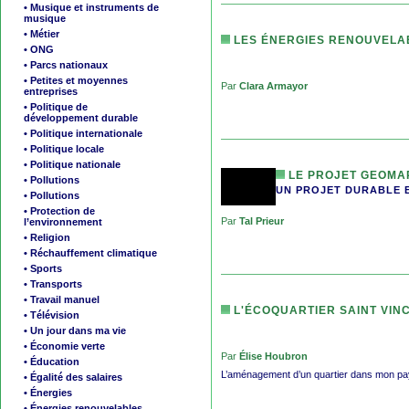
• Musique et instruments de
musique
• Métier
LES ÉNERGIES RENOUVELA
• ONG
• Parcs nationaux
• Petites et moyennes
Par
Clara Armayor
entreprises
• Politique de
développement durable
• Politique internationale
• Politique locale
• Politique nationale
LE PROJET GEOMA
• Pollutions
UN PROJET DURABLE 
• Pollutions
• Protection de
Par
Tal Prieur
l’environnement
• Religion
• Réchauffement climatique
• Sports
• Transports
• Travail manuel
L'ÉCOQUARTIER SAINT VINC
• Télévision
• Un jour dans ma vie
• Économie verte
Par
Élise Houbron
• Éducation
L’aménagement d’un quartier dans mon p
• Égalité des salaires
• Énergies
• Énergies renouvelables