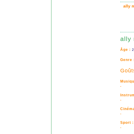
ally
ally
Âge :
2
Genre 
Goût
Musiqu
.
Instru
.
Cinéma
.
Sport :
.