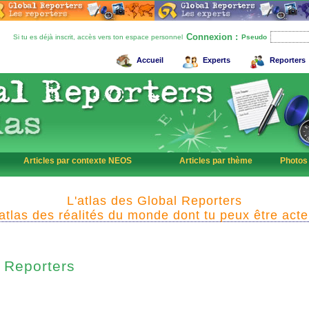
Connexion :
Si tu es déjà inscrit, accès vers ton espace personnel
Pseudo
Accueil
Experts
Reporters
Articles par contexte NEOS
Articles par thème
Photos
L'atlas des Global Reporters
'atlas des réalités du monde dont tu peux être acte
Reporters
l