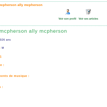
 mcpherson ally mcpherson
Voir son profil
Voir ses articles
 mcpherson ally mcpherson
026 ans
:
M
s
e :
ments de musique :
 :