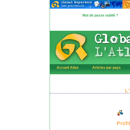
Mot de passe oublié ?
Accueil Atlas
Articles par pays
L
Profi