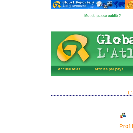
Mot de passe oublié ?
Accueil Atlas
Articles par pays
L
Profi