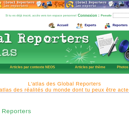
Connexion :
Si tu es déjà inscrit, accès vers ton espace personnel
Pseudo
Accueil
Experts
Reporters
Articles par contexte NEOS
Articles par thème
Photos
L'atlas des Global Reporters
'atlas des réalités du monde dont tu peux être acte
Reporters
l