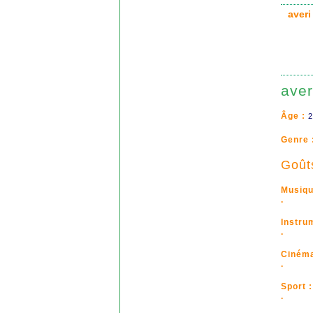
aver
aver
Âge :
2
Genre 
Goût
Musiqu
.
Instru
.
Cinéma
.
Sport :
.