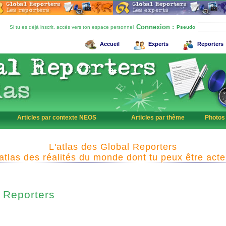
Connexion :
Si tu es déjà inscrit, accès vers ton espace personnel
Pseudo
Accueil
Experts
Reporters
Articles par contexte NEOS
Articles par thème
Photos
L'atlas des Global Reporters
'atlas des réalités du monde dont tu peux être acte
Reporters
l