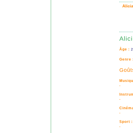
Alici
Alic
Âge :
2
Genre 
Goût
Musiqu
.
Instru
.
Cinéma
.
Sport :
.