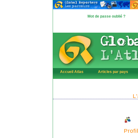
Mot de passe oublié ?
Accueil Atlas
Articles par pays
L
Profi