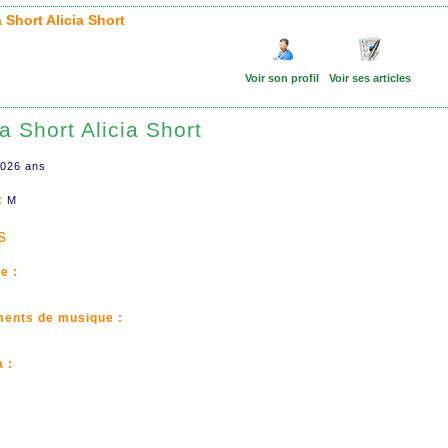
a Short Alicia Short
Voir son profil
Voir ses articles
ia Short Alicia Short
026 ans
:
M
s
e :
ments de musique :
 :