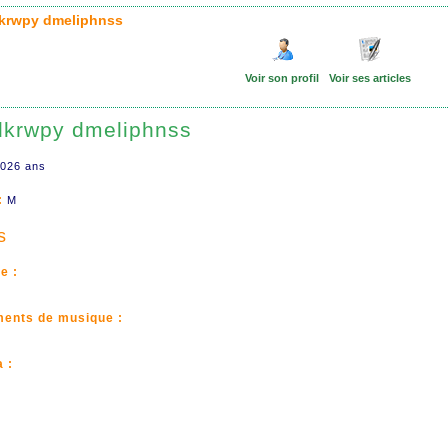
dkrwpy dmeliphnss
Voir son profil
Voir ses articles
dkrwpy dmeliphnss
026 ans
:
M
s
e :
ments de musique :
 :