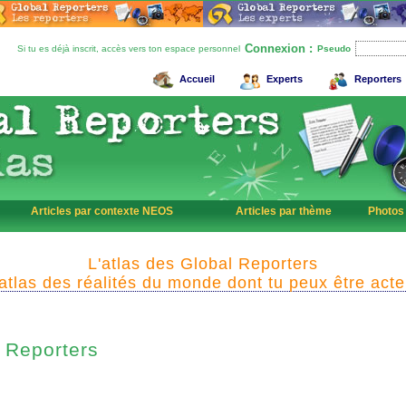
Connexion :
Si tu es déjà inscrit, accès vers ton espace personnel
Pseudo
Accueil
Experts
Reporters
Articles par contexte NEOS
Articles par thème
Photos
L'atlas des Global Reporters
'atlas des réalités du monde dont tu peux être acte
Reporters
l