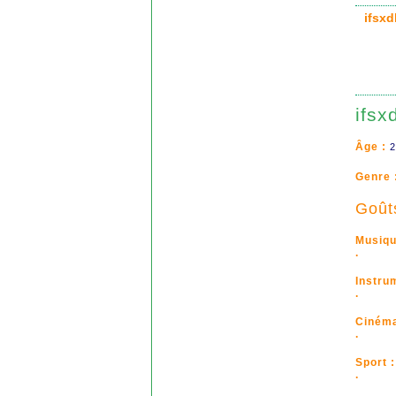
ifsx
ifsx
Âge :
2
Genre 
Goût
Musiqu
.
Instru
.
Cinéma
.
Sport :
.