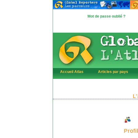
Mot de passe oublié ?
Accueil Atlas
Articles par pays
L
Profi