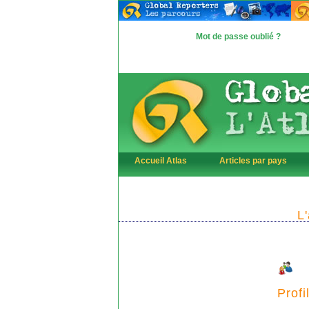
Mot de passe oublié ?
Accueil Atlas
Articles par pays
L
Profi