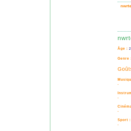
nwrt
nwrt
Âge :
2
Genre 
Goût
Musiqu
.
Instru
.
Cinéma
.
Sport :
.