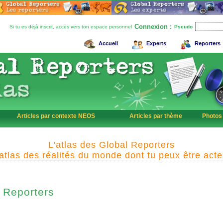
Connexion :
Si tu es déjà inscrit, accès vers ton espace personnel
Pseudo
Accueil
Experts
Reporters
Articles par contexte NEOS
Articles par thème
Photos
L'atlas des Global Reporters
'atlas des réalités du monde dont tu peux être acte
Reporters
l