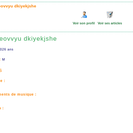
eovvyu dkiyekjshe
Voir son profil
Voir ses articles
eovvyu dkiyekjshe
026 ans
:
M
s
e :
ments de musique :
 :