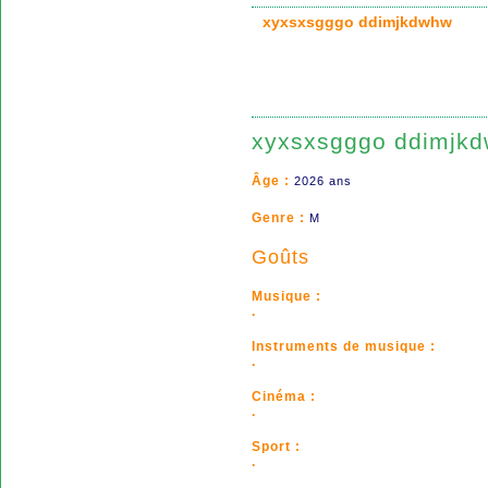
xyxsxsgggo ddimjkdwhw
xyxsxsgggo ddimjk
Âge :
2026 ans
Genre :
M
Goûts
Musique :
.
Instruments de musique :
.
Cinéma :
.
Sport :
.