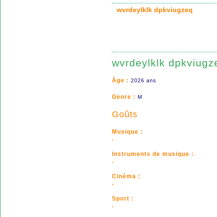
wvrdeylklk dpkviugzeq
wvrdeylklk dpkviugz
Âge :
2026 ans
Genre :
M
Goûts
Musique :
.
Instruments de musique :
.
Cinéma :
.
Sport :
.