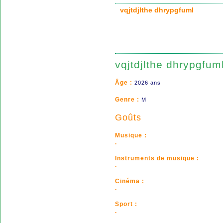
vqjtdjlthe dhrypgfuml
vqjtdjlthe dhrypgfum
Âge :
2026 ans
Genre :
M
Goûts
Musique :
.
Instruments de musique :
.
Cinéma :
.
Sport :
.