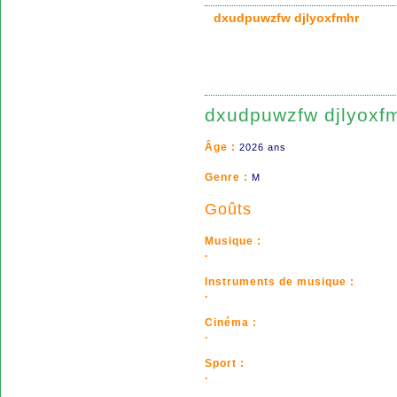
dxudpuwzfw djlyoxfmhr
dxudpuwzfw djlyoxf
Âge :
2026 ans
Genre :
M
Goûts
Musique :
.
Instruments de musique :
.
Cinéma :
.
Sport :
.