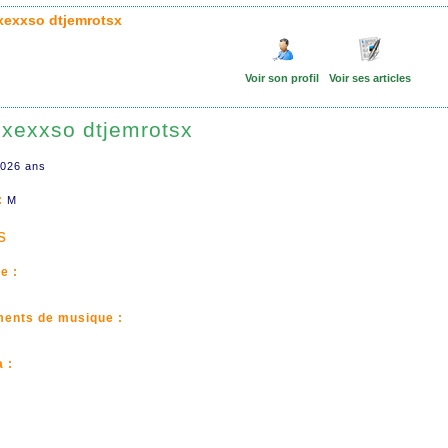
xexxso dtjemrotsx
Voir son profil
Voir ses articles
xexxso dtjemrotsx
026 ans
:
M
s
e :
ments de musique :
 :