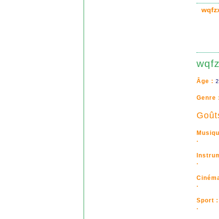
wqfz
wqfz
Âge :
2
Genre 
Goût
Musiqu
.
Instru
.
Cinéma
.
Sport :
.