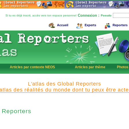
Connexion :
Si tu es déjà inscrit, accès vers ton espace personnel
Pseudo
Accueil
Experts
Reporters
Articles par contexte NEOS
Articles par thème
Photos
L'atlas des Global Reporters
'atlas des réalités du monde dont tu peux être acte
Reporters
l