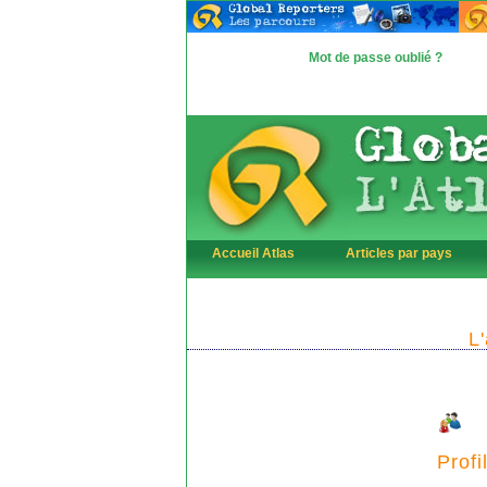
Mot de passe oublié ?
Accueil Atlas
Articles par pays
L
Profi