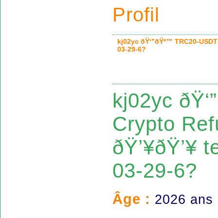
Profil
kj02yc ðŸ‘”ðŸª™ TRC20-USDT 
03-29-6?
kj02yc ðŸ
Crypto Ref
ðŸ’¥ðŸ’¥ t
03-29-6?
Âge :
2026 ans