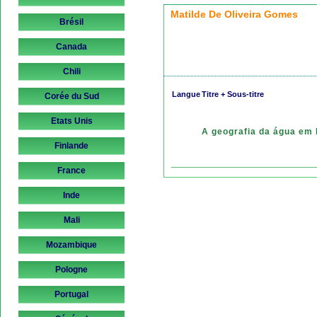
Matilde De Oliveira Gomes
Brésil
Canada
Chili
Langue
Titre + Sous-titre
Corée du Sud
Etats Unis
A geografia da água em 
Finlande
France
Inde
Mali
Mozambique
Pologne
Portugal