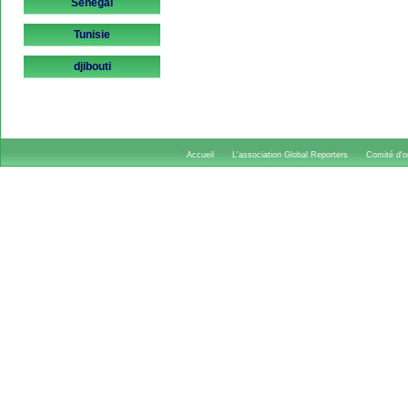
Sénégal
Tunisie
djibouti
Accueil
L'association Global Reporters
Comité d'or