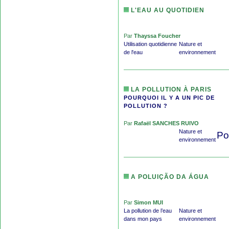
L'EAU AU QUOTIDIEN
Par
Thayssa Foucher
Utilisation quotidienne
Nature et
de l'eau
environnement
LA POLLUTION À PARIS
POURQUOI IL Y A UN PIC DE
POLLUTION ?
Par
Rafaël SANCHES RUIVO
Nature et
Po
environnement
A POLUIÇÃO DA ÁGUA
Par
Simon MUI
La pollution de l’eau
Nature et
dans mon pays
environnement