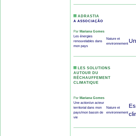
ADRASTIA
A ASSOCIAÇÃO
Par
Mariana Gomes
Les énergies
Nature et
Un
renouvelables dans
environnement
mon pays
LES SOLUTIONS
AUTOUR DU
RÉCHAUFFEMENT
CLIMATIQUE
Par
Mariana Gomes
Une action/un acteur
Es
territorial dans mon
Nature et
pays/mon bassin de
environnement
cl
vie