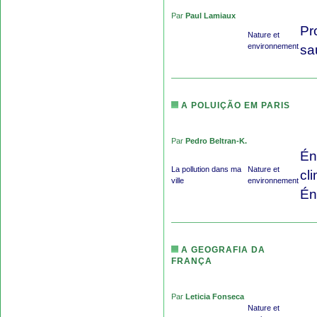
Par
Paul Lamiaux
Pr
Nature et
environnement
sa
A POLUIÇÃO EM PARIS
Par
Pedro Beltran-K.
Én
La pollution dans ma
Nature et
cl
ville
environnement
Én
A GEOGRAFIA DA
FRANÇA
Par
Leticia Fonseca
Nature et